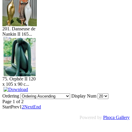
201. Danseuse de
Nankin II 165...
75. Orphée II 120
x 105 x 90 c...
Ordering
Display Num
Page 1 of 2
Start
Prev
1
2
Next
End
Powered by
Phoca Gallery