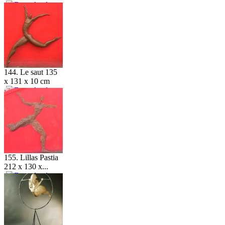
144. Le saut 135
x 131 x 10 cm
155. Lillas Pastia
212 x 130 x...