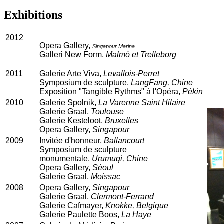
Exhibitions
2012
Opera Gallery,
Singapour Marina
Galleri New Form,
Malmö et Trelleborg
2011
Galerie Arte Viva,
Levallois-Perret
Symposium de sculpture,
LangFang, Chine
Exposition "Tangible Rythms" à l'Opéra,
Pékin
2010
Galerie Spolnik,
La Varenne Saint Hilaire
Galerie Graal,
Toulouse
Galerie Kesteloot,
Bruxelles
Opera Gallery,
Singapour
2009
Invitée d'honneur,
Ballancourt
Symposium de sculpture
monumentale,
Urumuqi, Chine
Opera Gallery,
Séoul
Galerie Graal,
Moissac
2008
Opera Gallery,
Singapour
Galerie Graal,
Clermont-Ferrand
Galerie Cafmayer,
Knokke, Belgique
Galerie Paulette Boos,
La Haye