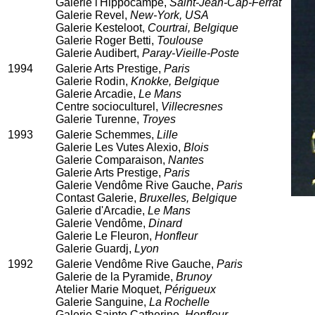
Galerie l'Hippocampe,
Saint-Jean-Cap-Ferrat
Galerie Revel,
New-York, USA
Galerie Kesteloot,
Courtrai, Belgique
Galerie Roger Betti,
Toulouse
Galerie Audibert,
Paray-Vieille-Poste
1994
Galerie Arts Prestige,
Paris
Galerie Rodin,
Knokke, Belgique
Galerie Arcadie,
Le Mans
Centre socioculturel,
Villecresnes
Galerie Turenne,
Troyes
1993
Galerie Schemmes,
Lille
Galerie Les Vutes Alexio,
Blois
Galerie Comparaison,
Nantes
Galerie Arts Prestige,
Paris
Galerie Vendôme Rive Gauche,
Paris
Contast Galerie,
Bruxelles, Belgique
Galerie d'Arcadie,
Le Mans
Galerie Vendôme,
Dinard
Galerie Le Fleuron,
Honfleur
Galerie Guardj,
Lyon
1992
Galerie Vendôme Rive Gauche,
Paris
Galerie de la Pyramide,
Brunoy
Atelier Marie Moquet,
Périgueux
Galerie Sanguine,
La Rochelle
Galerie Sainte Catherine,
Honfleur