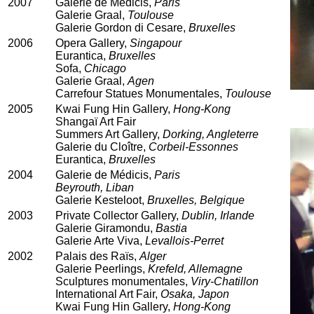
2007
Galerie de Médicis,
Paris
Galerie Graal,
Toulouse
Galerie Gordon di Cesare,
Bruxelles
2006
Opera Gallery,
Singapour
Eurantica,
Bruxelles
Sofa,
Chicago
Galerie Graal,
Agen
Carrefour Statues Monumentales,
Toulouse
2005
Kwai Fung Hin Gallery,
Hong-Kong
Shangaï Art Fair
Summers Art Gallery,
Dorking, Angleterre
Galerie du Cloître,
Corbeil-Essonnes
Eurantica,
Bruxelles
2004
Galerie de Médicis,
Paris
Beyrouth, Liban
Galerie Kesteloot,
Bruxelles, Belgique
2003
Private Collector Gallery,
Dublin, Irlande
Galerie Giramondu,
Bastia
Galerie Arte Viva,
Levallois-Perret
2002
Palais des Raïs,
Alger
Galerie Peerlings,
Krefeld, Allemagne
Sculptures monumentales,
Viry-Chatillon
International Art Fair,
Osaka, Japon
Kwai Fung Hin Gallery,
Hong-Kong