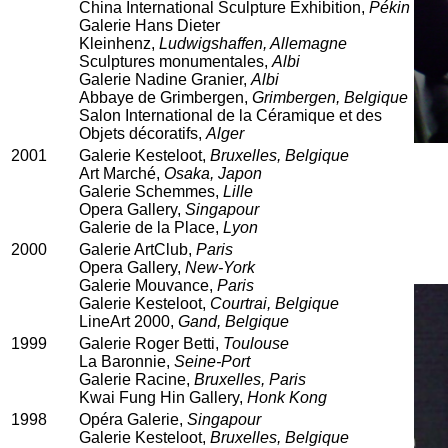
China International Sculpture Exhibition,
Pékin
Galerie Hans Dieter
Kleinhenz,
Ludwigshaffen, Allemagne
Sculptures monumentales,
Albi
Galerie Nadine Granier,
Albi
Abbaye de Grimbergen,
Grimbergen, Belgique
Salon International de la Céramique et des
Objets décoratifs,
Alger
2001
Galerie Kesteloot,
Bruxelles, Belgique
Art Marché,
Osaka, Japon
Galerie Schemmes,
Lille
Opera Gallery,
Singapour
Galerie de la Place,
Lyon
2000
Galerie ArtClub,
Paris
Opera Gallery,
New-York
Galerie Mouvance,
Paris
Galerie Kesteloot,
Courtrai, Belgique
LineArt 2000,
Gand, Belgique
1999
Galerie Roger Betti,
Toulouse
La Baronnie,
Seine-Port
Galerie Racine,
Bruxelles, Paris
Kwai Fung Hin Gallery,
Honk Kong
1998
Opéra Galerie,
Singapour
Galerie Kesteloot,
Bruxelles, Belgique