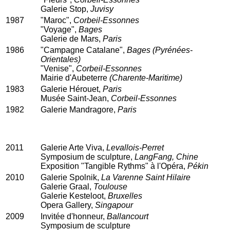
Galerie Stop,
Juvisy
1987
"Maroc",
Corbeil-Essonnes
"Voyage",
Bages
Galerie de Mars,
Paris
1986
"Campagne Catalane",
Bages (Pyrénées-
Orientales)
"Venise",
Corbeil-Essonnes
Mairie d'Aubeterre
(Charente-Maritime)
1983
Galerie Hérouet,
Paris
Musée Saint-Jean,
Corbeil-Essonnes
1982
Galerie Mandragore,
Paris
2011
Galerie Arte Viva,
Levallois-Perret
Symposium de sculpture,
LangFang, Chine
Exposition "Tangible Rythms" à l'Opéra,
Pékin
2010
Galerie Spolnik,
La Varenne Saint Hilaire
Galerie Graal,
Toulouse
Galerie Kesteloot,
Bruxelles
Opera Gallery,
Singapour
2009
Invitée d'honneur,
Ballancourt
Symposium de sculpture