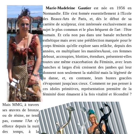
Marie-Madeleine Gautier
est née en 1956 en
Normandie.
Elle s'est formée essentiellement à l'Ecole
des Beaux-Arts de Paris, et, dès le début de sa
carrière de sculpteur, s'est intéressée exclusivement au
sujet le plus commun et le plus fréquent de l'art : l'être
humain. Et cela non pas dans une banale recherche
esthétique mais avec une prédilection marquée pour le
corps féminin qu'elle explore sans relâche, depuis des
années, en multipliant les manières
Aussi, ces femmes
debout, accroupies, blotties, étendues, présentent-elles
toutes une même exacerbation du Féminin, avec leurs
hanches si larges d'où croissent des jambes qui leur
donnent non seulement la stabilité mais la légèreté de
la danse, et, en contraste, leurs bustes graciles
s'évaporant jusqu'aux cieux. Comment ne pas penser à
ces idoles primitives, représentation première de la
féminité dont émanent à la fois vitalité et fécondité ?
Mais MMG, à travers
ses œuvres de bronze
ou de résine, ne tend
pas, comme l'Art s'y
efforce depuis la nuit
des temps, à la