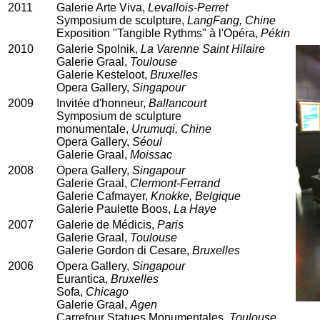
2011
Galerie Arte Viva,
Levallois-Perret
Symposium de sculpture,
LangFang, Chine
Exposition "Tangible Rythms" à l'Opéra,
Pékin
2010
Galerie Spolnik,
La Varenne Saint Hilaire
Galerie Graal,
Toulouse
Galerie Kesteloot,
Bruxelles
Opera Gallery,
Singapour
2009
Invitée d'honneur,
Ballancourt
Symposium de sculpture
monumentale,
Urumuqi, Chine
Opera Gallery,
Séoul
Galerie Graal,
Moissac
2008
Opera Gallery,
Singapour
Galerie Graal,
Clermont-Ferrand
Galerie Cafmayer,
Knokke, Belgique
Galerie Paulette Boos,
La Haye
2007
Galerie de Médicis,
Paris
Galerie Graal,
Toulouse
Galerie Gordon di Cesare,
Bruxelles
2006
Opera Gallery,
Singapour
Eurantica,
Bruxelles
Sofa,
Chicago
Galerie Graal,
Agen
Carrefour Statues Monumentales,
Toulouse