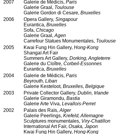
2007
Galerie de Médicis,
Paris
Galerie Graal,
Toulouse
Galerie Gordon di Cesare,
Bruxelles
2006
Opera Gallery,
Singapour
Eurantica,
Bruxelles
Sofa,
Chicago
Galerie Graal,
Agen
Carrefour Statues Monumentales,
Toulouse
2005
Kwai Fung Hin Gallery,
Hong-Kong
Shangaï Art Fair
Summers Art Gallery,
Dorking, Angleterre
Galerie du Cloître,
Corbeil-Essonnes
Eurantica,
Bruxelles
2004
Galerie de Médicis,
Paris
Beyrouth, Liban
Galerie Kesteloot,
Bruxelles, Belgique
2003
Private Collector Gallery,
Dublin, Irlande
Galerie Giramondu,
Bastia
Galerie Arte Viva,
Levallois-Perret
2002
Palais des Raïs,
Alger
Galerie Peerlings,
Krefeld, Allemagne
Sculptures monumentales,
Viry-Chatillon
International Art Fair,
Osaka, Japon
Kwai Fung Hin Gallery,
Hong-Kong