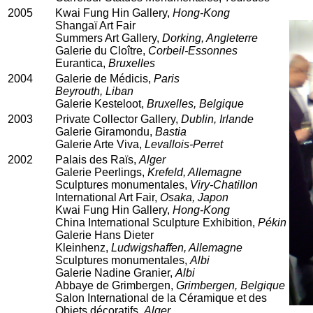
2005
Kwai Fung Hin Gallery,
Hong-Kong
Shangaï Art Fair
Summers Art Gallery,
Dorking, Angleterre
Galerie du Cloître,
Corbeil-Essonnes
Eurantica,
Bruxelles
2004
Galerie de Médicis,
Paris
Beyrouth, Liban
Galerie Kesteloot,
Bruxelles, Belgique
2003
Private Collector Gallery,
Dublin, Irlande
Galerie Giramondu,
Bastia
Galerie Arte Viva,
Levallois-Perret
2002
Palais des Raïs,
Alger
Galerie Peerlings,
Krefeld, Allemagne
Sculptures monumentales,
Viry-Chatillon
International Art Fair,
Osaka, Japon
Kwai Fung Hin Gallery,
Hong-Kong
China International Sculpture Exhibition,
Pékin
Galerie Hans Dieter
Kleinhenz,
Ludwigshaffen, Allemagne
Sculptures monumentales,
Albi
Galerie Nadine Granier,
Albi
Abbaye de Grimbergen,
Grimbergen, Belgique
Salon International de la Céramique et des
Objets décoratifs,
Alger