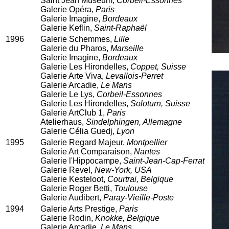
Saint Jean Museum,
Corbeil-Essonnes
Galerie Opéra,
Paris
Galerie Imagine,
Bordeaux
Galerie Keflin,
Saint-Raphaël
1996
Galerie Schemmes,
Lille
Galerie du Pharos,
Marseille
Galerie Imagine,
Bordeaux
Galerie Les Hirondelles,
Coppet, Suisse
Galerie Arte Viva,
Levallois-Perret
Galerie Arcadie,
Le Mans
Galerie Le Lys,
Corbeil-Essonnes
Galerie Les Hirondelles,
Soloturn, Suisse
Galerie ArtClub 1,
Paris
Atelierhaus,
Sindelphingen, Allemagne
Galerie Célia Guedj,
Lyon
1995
Galerie Regard Majeur,
Montpellier
Galerie Art Comparaison,
Nantes
Galerie l'Hippocampe,
Saint-Jean-Cap-Ferrat
Galerie Revel,
New-York, USA
Galerie Kesteloot,
Courtrai, Belgique
Galerie Roger Betti,
Toulouse
Galerie Audibert,
Paray-Vieille-Poste
1994
Galerie Arts Prestige,
Paris
Galerie Rodin,
Knokke, Belgique
Galerie Arcadie,
Le Mans